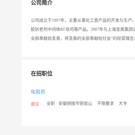
公司简介
公司成立于1997年，主要从事化工类产品的开发与生产。
胶防老剂中间体RT培司等产品。2007年与上海圣奥集
全部奉献给圣奥，将圣奥的全部奉献给社会”的经营理念
在招职位
化验员
/
全职
/
安徽铜陵市铜官山
/
不限要求
/
大专
面议