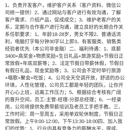
1、负责开发客户，维护客户关系（客户资料、微信公
司统一提供）2、通过网站与客户进行有效沟通，了解
客户需求、介绍产品，促成成交；3、维护老客户的关
系，定期与合作客户进行沟通，建立良好的长期合作关
系任职要求：1、年龄18-28岁，男女不限2、普通话流
利，电脑打字每分钟30字以上即3、有客服类、销售类
经验者优先（本公司非金融）二、福利待遇：1、底薪
3400+高奖金+物质奖励+生日礼品+旅游奖励+节假日正
常放假+年底双薪等；2、法定节假日带薪休假，节假日
有假日礼品，现金奖励等；3、公司会不定时举行旅游
+唱歌+聚会+吃饭；4、公司全天空调开放，舒适的办公
环境，人性化管理，公司员工都是年轻的团队，让你开
开心心上班，远离工作压力；5、根据综合考核有广阔
的晋升空间，员工-主管-经理-分部总经理；6、一经录
用，公司将提供免费带薪培训及老员工手把手教。三、
工作时间：周一至周五，采用单双轮休制度，节假日正
常放假。上午9:00-12:00，下午13:30-18:00四、加入我
们的优势：1、行业内具有竞争力的薪酬水平，提成、