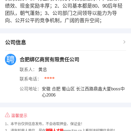
绩效、现金奖励丰厚；2、公司基本都是80、90后年轻
团队，朝气蓬勃；3、公司部门之间领导以能力为导
向、公开公平的竞争机制，广阔的晋升空间；
公司信息
合肥绑亿商贸有限责任公司
联系人：
黄总
****
联系电话：
公司地址：
安徽 合肥 蜀山区 长江西路鼎鑫大厦boss中
心2006
温馨提示
1、本平台仅供信息发布，不会收取押金、保证金！
2、请告知用人单位，是在
铜陵人才网
www.tlzp.cn上看到该招聘信息的！